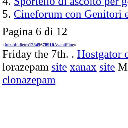
Sportello di ascolto per g
Cineforum con Genitori 
Pagina 6 di 12
«
Inizio
Indietro
1
2
3
4
5
6
7
8
9
10
Avanti
Fine
»
Friday the 7th. .
Hostgator 
lorazepam
site
xanax
site
Mo
clonazepam