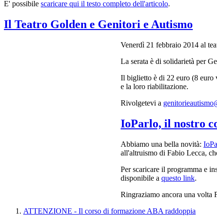
E' possibile
scaricare qui il testo completo dell'articolo
.
Il Teatro Golden e Genitori e Autismo
Venerdì 21 febbraio 2014 al te
La serata è di solidarietà per 
Il biglietto è di 22 euro (8 eur
e la loro riabilitazione.
Rivolgetevi a
genitorieautism
IoParlo, il nostro 
Abbiamo una bella novità:
IoPa
all'altruismo di Fabio Lecca, ch
Per scaricare il programma e in
disponibile a
questo link
.
Ringraziamo ancora una volta Fa
ATTENZIONE - Il corso di formazione ABA raddoppia