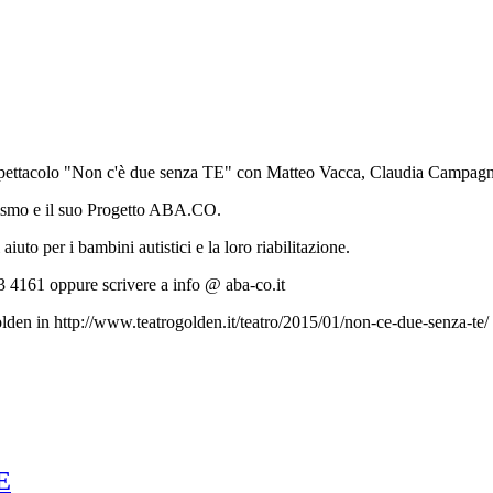
spettacolo "Non c'è due senza TE" con Matteo Vacca, Claudia Campagno
utismo e il suo Progetto ABA.CO.
iuto per i bambini autistici e la loro riabilitazione.
633 4161 oppure scrivere a info @ aba-co.it
olden in http://www.teatrogolden.it/teatro/2015/01/non-ce-due-senza-te/
E