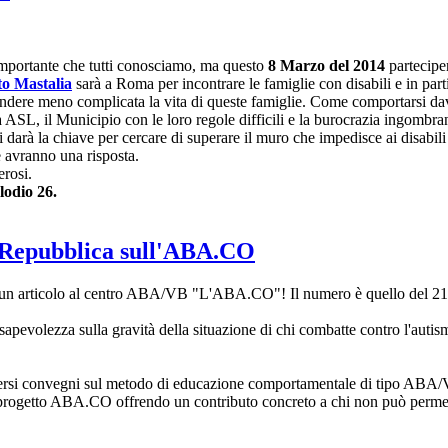
importante che tutti conosciamo, ma questo
8 Marzo del 2014
partecipe
o Mastalia
sarà a Roma per incontrare le famiglie con disabili e in par
endere meno complicata la vita di queste famiglie. Come comportarsi dav
a ASL, il Municipio con le loro regole difficili e la burocrazia ingombra
darà la chiave per cercare di superare il muro che impedisce ai disabili di
avranno una risposta.
rosi.
lodio 26.
i Repubblica sull'ABA.CO
 un articolo al centro ABA/VB "L'ABA.CO"! Il numero è quello del 21 
sapevolezza sulla gravità della situazione di chi combatte contro l'autismo
versi convegni sul metodo di educazione comportamentale di tipo ABA/VB
 progetto ABA.CO offrendo un contributo concreto a chi non può permette