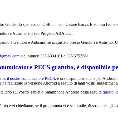
atro Golden lo spettacolo "OSPITI" con Cesare Bocci, Eleonora Ivone 
Genitori e Autismo e il suo Progetto ABA.CO.
o vanno a Genitori e Autismo) se acquistato presso Genitori e Autismo. Un
o@gmail.com
o ai numeri 335 6334161 e 335 5752384.
comunicatore PECS gratuito, è disponibile p
rlo, il nostro comunicatore PECS
, è ora disponibile anche per Android! 
e ha realizzato la versione Android a seguito di tanti vostri suggerimenti
stallarlo sul vostro Tablet o Smartphone Android basta seguire
questo li
bio e vi chiediamo, se il programma vi è stato utile, di sostenere gli s