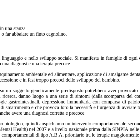
 in una stanza
o far abbaiare un finto cagnolino.
linguaggio e nello sviluppo sociale. Si manifesta in famiglie di ogni
a una diagnosi e una terapia precoce.
: inquinamento ambientale ed alimentare, applicazione di amalgame dent
successione e in fasi troppo precoci dello sviluppo del bambino.
ro su un soggetto geneticamente predisposto potrebbero aver provocato
 ricerca, danno luogo a una serie di sintomi (dalla scomparsa del cont
ologie gastrointestinali, depressione immunitaria con comparsa di patolog
e di smarrimento e che provoca loro la necessità e l’urgenza di avviare 
 anche avere una diagnosi corretta e precoce.
o biologico, quindi auspichiamo un intervento comportamentale secondo qu
Mental Health) nel 2007 e a livello nazionale prima dalla SINPIA nelle s
a comportamentali di tipo A.B.A. prioritario tra le terapie maggiormente u