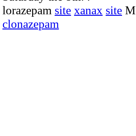
lorazepam
site
xanax
site
Mo
clonazepam