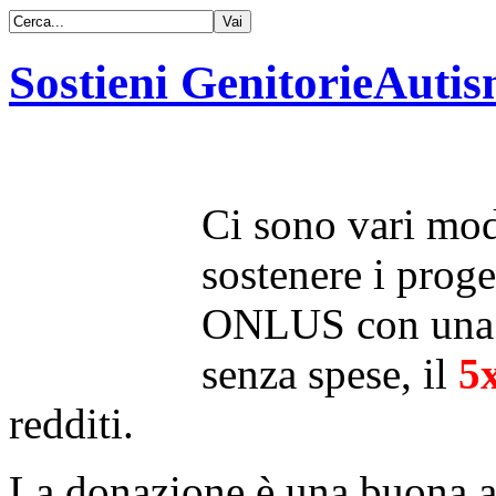
Sostieni GenitorieAuti
Ci sono vari modi
sostenere i proge
ONLUS con una 
senza spese, il
5
redditi.
La donazione è una buona a