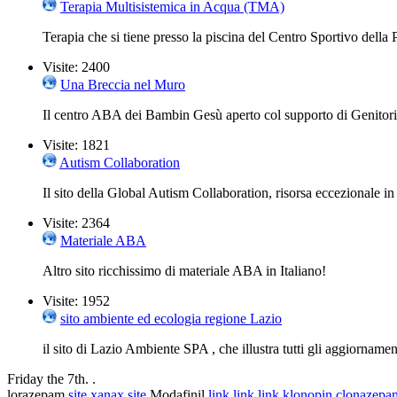
Terapia Multisistemica in Acqua (TMA)
Terapia che si tiene presso la piscina del Centro Sportivo della
Visite: 2400
Una Breccia nel Muro
Il centro ABA dei Bambin Gesù aperto col supporto di Genitor
Visite: 1821
Autism Collaboration
Il sito della Global Autism Collaboration, risorsa eccezionale in
Visite: 2364
Materiale ABA
Altro sito ricchissimo di materiale ABA in Italiano!
Visite: 1952
sito ambiente ed ecologia regione Lazio
il sito di Lazio Ambiente SPA , che illustra tutti gli aggiorname
Friday the 7th. .
lorazepam
site
xanax
site
Modafinil
link
link
link
klonopin
clonazepa