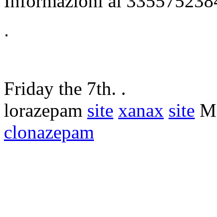
Informazioni al 33557523
.
Friday the 7th. .
lorazepam
site
xanax
site
Mo
clonazepam