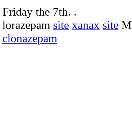
Friday the 7th. .
lorazepam
site
xanax
site
Mo
clonazepam